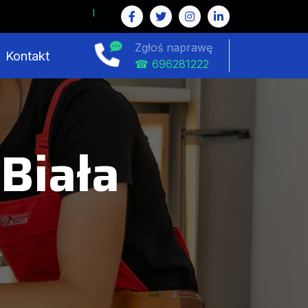
Zgłoś naprawę
Kontakt
☎ 696281222
Biała