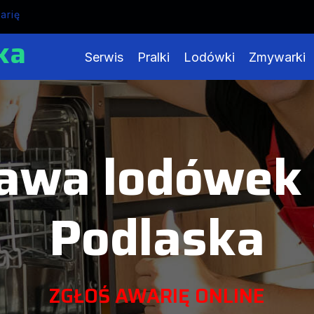
arię
ka
Serwis
Pralki
Lodówki
Zmywarki
awa lodówek 
Podlaska
ZGŁOŚ AWARIĘ ONLINE