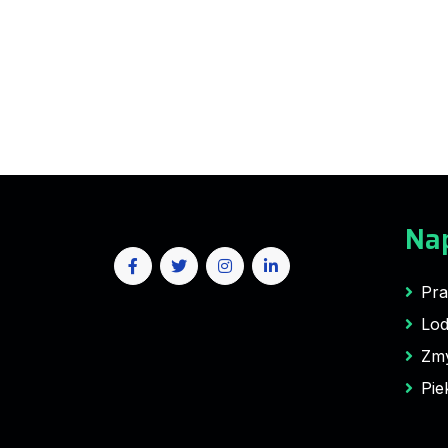
Na
Pra
Lod
Zm
Pie