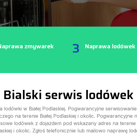
3
Naprawa zmywarek
Naprawa lodówek
Bialski serwis lodówek
 lodówki w Białej Podlaskiej. Pogwarancyjne serwisowanie
czego na terenie Białej Podlaskiej i okolic. Pogwarancyjne
isowe lodówek z dojazdem pod wskazany adres na terenie B
askiej i okolic. Zgłoś telefonicznie lub mailowo naprawę lod