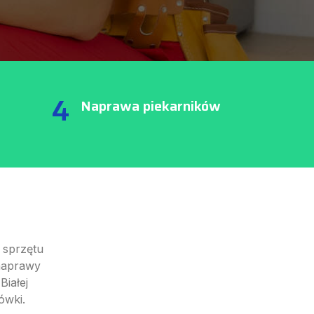
4
Naprawa piekarników
 sprzętu
 naprawy
iałej
ówki.