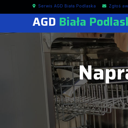
Mobilne naprawy lodówek w Białej Podlaskiej
Serwis AGD Biała Podlaska
Zgłoś aw
AGD
Biała Podlas
Napr