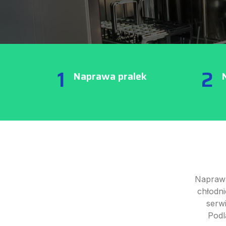
1
2
Naprawa pralek
Naprawa
chłodni
serw
Podl